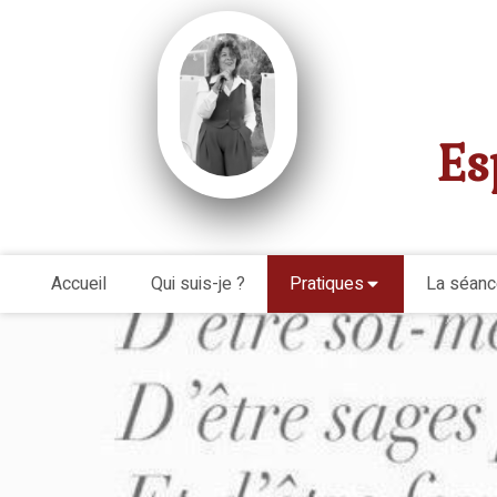
Es
Accueil
Qui suis-je ?
Pratiques
La séanc