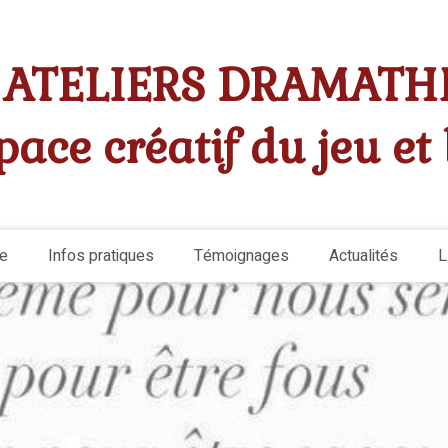
ATELIERS DRAMATH
pace créatif du jeu et
e
Infos pratiques
Témoignages
Actualités
L
Epac
e créatif du jeu et langage